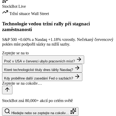
StockBot
Live
Tržní situace
Wall Street
Technologie vedou tržní rally při stagnaci
zaměstnanosti
S&P 500
+0.60%
a Nasdaq
+1.18%
vzrostly. Nečekaný červencový
pokles míst podpořil sázky na nižší sazby.
Zeptejte se na to
Proč v USA v červenci ubylo pracovních míst?
Které technologické tituly dnes táhly Nasdaq?
Kdy proběhne další zasedání Fed o sazbách?
StockBot zná 80,000+ akcií po celém světě
Hledejte nebo se zeptejte na cokoliv…