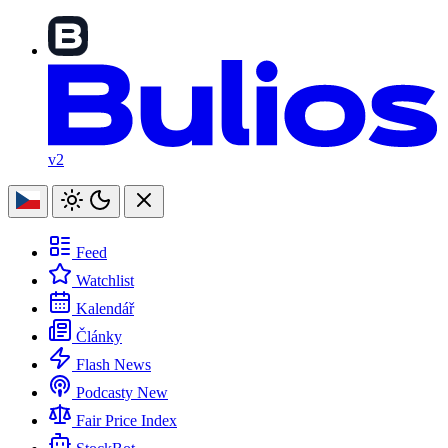
v2
Feed
Watchlist
Kalendář
Články
Flash News
Podcasty
New
Fair Price Index