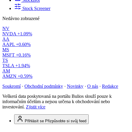
StockBot
Stock Screener
Nedávno zobrazené
NV
NVDA
+1.09%
AA
AAPL
+0.60%
MS
MSFT
+0.16%
TS
TSLA
+1.94%
AM
AMZN
+0.59%
Soukromí
·
Obchodní podmínky
·
Novinky
·
O nás
·
Redakce
Veškerá data poskytovaná na portálu Bulios slouží pouze k
informačním účelům a nejsou určena k obchodování nebo
investování.
Zjistit více
Přihlásit se
Přizpůsobte si svůj feed