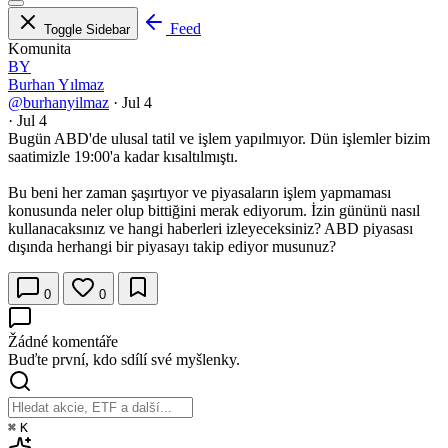
Feed
Toggle Sidebar
Komunita
BY
Burhan Yılmaz
@burhanyilmaz
·
Jul 4
·
Jul 4
Bugün ABD'de ulusal tatil ve işlem yapılmıyor. Dün işlemler bizim
saatimizle 19:00'a kadar kısaltılmıştı.
Bu beni her zaman şaşırtıyor ve piyasaların işlem yapmaması
konusunda neler olup bittiğini merak ediyorum. İzin gününü nasıl
kullanacaksınız ve hangi haberleri izleyeceksiniz? ABD piyasası
dışında herhangi bir piyasayı takip ediyor musunuz?
0
0
Žádné komentáře
Buďte první, kdo sdílí své myšlenky.
⌘
K