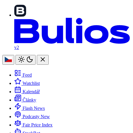
v2
Feed
Watchlist
Kalendář
Články
Flash News
Podcasty
New
Fair Price Index