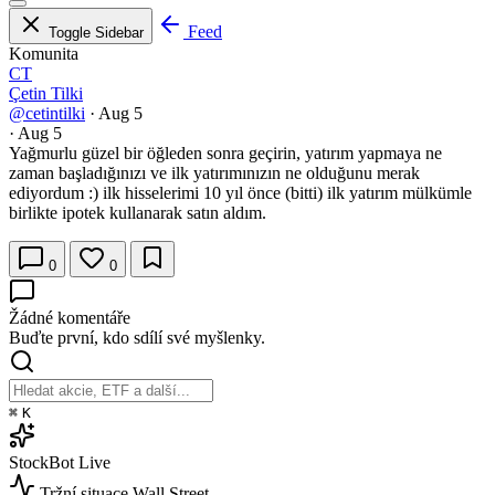
Feed
Toggle Sidebar
Komunita
CT
Çetin Tilki
@cetintilki
·
Aug 5
·
Aug 5
Yağmurlu güzel bir öğleden sonra geçirin, yatırım yapmaya ne
zaman başladığınızı ve ilk yatırımınızın ne olduğunu merak
ediyordum :) ilk hisselerimi 10 yıl önce (bitti) ilk yatırım mülkümle
birlikte ipotek kullanarak satın aldım.
0
0
Žádné komentáře
Buďte první, kdo sdílí své myšlenky.
⌘
K
StockBot
Live
Tržní situace
Wall Street