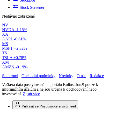
StockBot
Stock Screener
Nedávno zobrazené
NV
NVDA
-1.15%
AA
AAPL
-0.61%
MS
MSFT
+2.32%
TS
TSLA
+0.78%
AM
AMZN
-0.19%
Soukromí
·
Obchodní podmínky
·
Novinky
·
O nás
·
Redakce
Veškerá data poskytovaná na portálu Bulios slouží pouze k
informačním účelům a nejsou určena k obchodování nebo
investování.
Zjistit více
Přihlásit se
Přizpůsobte si svůj feed