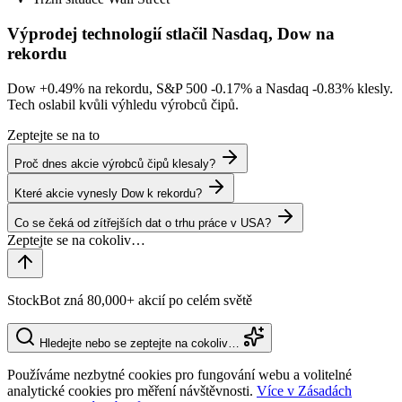
Výprodej technologií stlačil Nasdaq, Dow na
rekordu
Dow
+0.49%
na rekordu, S&P 500
-0.17%
a Nasdaq
-0.83%
klesly.
Tech oslabil kvůli výhledu výrobců čipů.
Zeptejte se na to
Proč dnes akcie výrobců čipů klesaly?
Které akcie vynesly Dow k rekordu?
Co se čeká od zítřejších dat o trhu práce v USA?
StockBot zná 80,000+ akcií po celém světě
Hledejte nebo se zeptejte na cokoliv…
Používáme nezbytné cookies pro fungování webu a volitelné
analytické cookies pro měření návštěvnosti.
Více v Zásadách