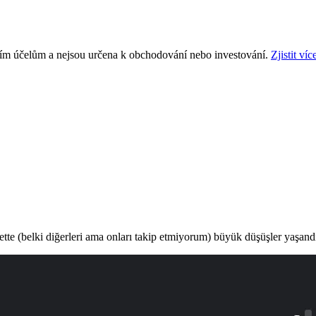
ním účelům a nejsou určena k obchodování nebo investování.
Zjistit víc
ette (belki diğerleri ama onları takip etmiyorum) büyük düşüşler yaşand