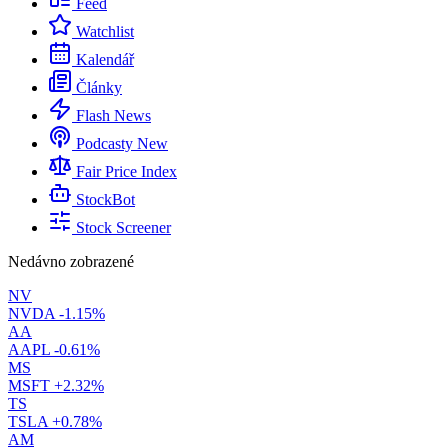
Feed
Watchlist
Kalendář
Články
Flash News
Podcasty
New
Fair Price Index
StockBot
Stock Screener
Nedávno zobrazené
NV
NVDA
-1.15%
AA
AAPL
-0.61%
MS
MSFT
+2.32%
TS
TSLA
+0.78%
AM