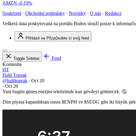
AMZN
-0.19%
Soukromí
·
Obchodní podmínky
·
Novinky
·
O nás
·
Redakce
Veškerá data poskytovaná na portálu Bulios slouží pouze k informač
Přihlásit se
Přizpůsobte si svůj feed
Feed
Toggle Sidebar
Komunita
HT
Halil Toprak
@haliltoprak
·
Oct 20
·
Oct 20
Yani bugün güneş enerjisi sektöründe kan gövdeyi götürecek. 🤔
Dün piyasa kapandıktan sonra
$ENPH
ve
$SEDG
gibi iki büyük şirk