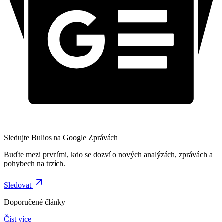
Sledujte Bulios na Google Zprávách
Buďte mezi prvními, kdo se dozví o nových analýzách, zprávách a
pohybech na trzích.
Sledovat
Doporučené články
Číst více