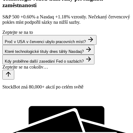
zaměstnanosti
S&P 500
+0.60%
a Nasdaq
+1.18%
vzrostly. Nečekaný červencový
pokles míst podpořil sázky na nižší sazby.
Zeptejte se na to
Proč v USA v červenci ubylo pracovních míst?
Které technologické tituly dnes táhly Nasdaq?
Kdy proběhne další zasedání Fed o sazbách?
StockBot zná 80,000+ akcií po celém světě