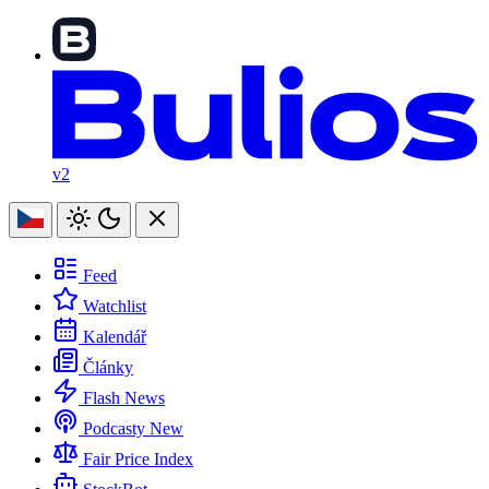
v2
Feed
Watchlist
Kalendář
Články
Flash News
Podcasty
New
Fair Price Index