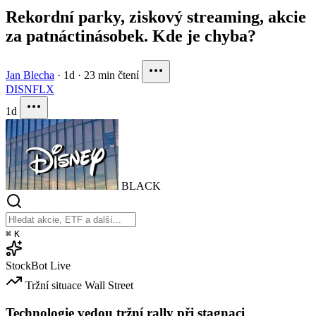
Rekordní parky, ziskový streaming, akcie
za patnáctinásobek. Kde je chyba?
Jan Blecha
·
1d
·
23 min čtení
DIS
NFLX
1d
BLACK
⌘
K
StockBot
Live
Tržní situace
Wall Street
Technologie vedou tržní rally při stagnaci