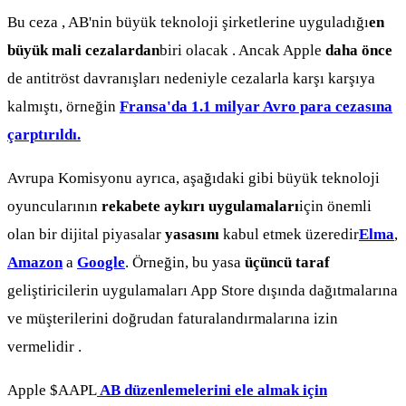
Bu ceza , AB'nin büyük teknoloji şirketlerine uyguladığı
en
büyük mali cezalardan
biri olacak . Ancak Apple
daha önce
de antitröst davranışları nedeniyle cezalarla karşı karşıya
kalmıştı, örneğin
Fransa'da 1.1 milyar Avro para cezasına
çarptırıldı.
Avrupa Komisyonu ayrıca, aşağıdaki gibi büyük teknoloji
oyuncularının
rekabete aykırı uygulamaları
için önemli
olan bir dijital piyasalar
yasasını
kabul etmek üzeredir
Elma
,
Amazon
a
Google
. Örneğin, bu yasa
üçüncü taraf
geliştiricilerin uygulamaları App Store dışında dağıtmalarına
ve müşterilerini doğrudan faturalandırmalarına izin
vermelidir .
Apple
$AAPL
AB düzenlemelerini ele almak için