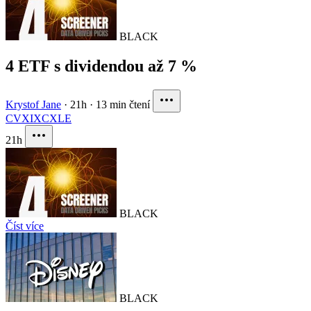
BLACK
4 ETF s dividendou až 7 %
Krystof Jane
·
21h
·
13 min čtení
CVX
IXC
XLE
21h
BLACK
Číst více
BLACK