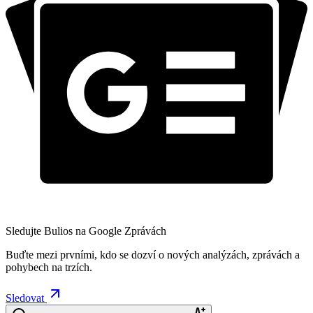
Sledujte Bulios na Google Zprávách
Buďte mezi prvními, kdo se dozví o nových analýzách, zprávách a
pohybech na trzích.
Sledovat