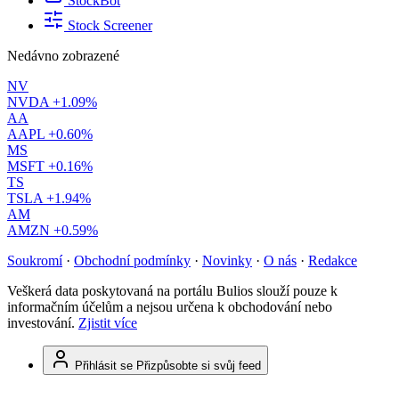
StockBot
Stock Screener
Nedávno zobrazené
NV
NVDA
+1.09%
AA
AAPL
+0.60%
MS
MSFT
+0.16%
TS
TSLA
+1.94%
AM
AMZN
+0.59%
Soukromí
·
Obchodní podmínky
·
Novinky
·
O nás
·
Redakce
Veškerá data poskytovaná na portálu Bulios slouží pouze k
informačním účelům a nejsou určena k obchodování nebo
investování.
Zjistit více
Přihlásit se
Přizpůsobte si svůj feed