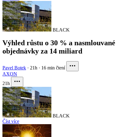
BLACK
Výhled růstu o 30 % a nasmlouvané
objednávky za 14 miliard
Pavel Botek
·
21h
·
16 min čtení
AXON
21h
BLACK
Číst více