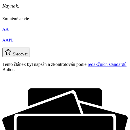
Kaynak.
Zmíněné akcie
AA
AAPL
Sledovat
Tento článek byl napsán a zkontrolován podle
redakčních standardů
Bulios.