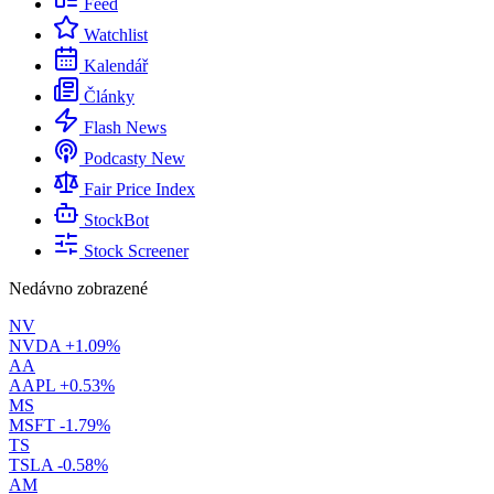
Feed
Watchlist
Kalendář
Články
Flash News
Podcasty
New
Fair Price Index
StockBot
Stock Screener
Nedávno zobrazené
NV
NVDA
+1.09%
AA
AAPL
+0.53%
MS
MSFT
-1.79%
TS
TSLA
-0.58%
AM