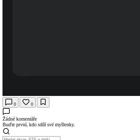
0
0
Žádné komentáře
Buďte první, kdo sdílí své myšlenky.