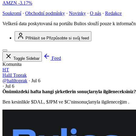
AMZN
-3.17%
Soukromí
·
Obchodní podmínky
·
Novinky
·
O nás
·
Redakce
Veškerá data poskytovaná na portálu Bulios slouží pouze k informač
Přihlásit se
Přizpůsobte si svůj feed
Feed
Toggle Sidebar
Komunita
HT
Halil Toprak
@haliltoprak
·
Jul 6
·
Jul 6
Önümüzdeki hafta hangi şirketlerin sonuçlarıyla ilgileneceksiniz?
Ben kesinlikle
$DAL
,
$JPM
ve
$C
'ninsonuçlarıyla ilgileneceğim .