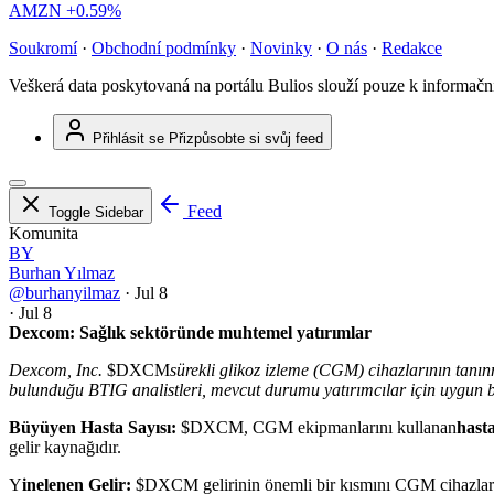
AMZN
+0.59%
Soukromí
·
Obchodní podmínky
·
Novinky
·
O nás
·
Redakce
Veškerá data poskytovaná na portálu Bulios slouží pouze k informač
Přihlásit se
Přizpůsobte si svůj feed
Feed
Toggle Sidebar
Komunita
BY
Burhan Yılmaz
@burhanyilmaz
·
Jul 8
·
Jul 8
Dexcom: Sağlık sektöründe muhtemel yatırımlar
Dexcom, Inc.
$DXCM
sürekli glikoz izleme (CGM) cihazlarının tanın
bulunduğu BTIG analistleri, mevcut durumu yatırımcılar için uygun bi
Büyüyen Hasta Sayısı:
$DXCM
, CGM ekipmanlarını kullanan
hast
gelir kaynağıdır.
Y
inelenen Gelir:
$DXCM gelirinin önemli bir kısmını CGM cihazları için