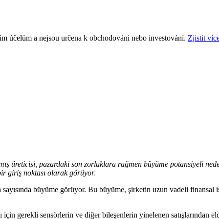
ním účelům a nejsou určena k obchodování nebo investování.
Zjistit víc
mış üreticisi, pazardaki son zorluklara rağmen büyüme potansiyeli neden
r giriş noktası olarak görüyor.
a
sayısında büyüme görüyor. Bu büyüme, şirketin uzun vadeli finansal is
 gerekli sensörlerin ve diğer bileşenlerin yinelenen satışlarından elde e