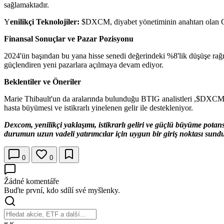
sağlamaktadır.
Y
enilikçi Teknolojiler:
$DXCM, diyabet yönetiminin anahtarı olan CGM 
Finansal Sonuçlar ve Pazar Pozisyonu
2024'ün başından bu yana hisse senedi değerindeki %8'lik düşüşe rağ
güçlendiren yeni pazarlara açılmaya devam ediyor.
Beklentiler ve Öneriler
Marie Thibault'un da aralarında bulunduğu BTIG analistleri ,
$DXC
hasta büyümesi ve istikrarlı yinelenen gelir ile destekleniyor.
Dexcom, yenilikçi yaklaşımı, istikrarlı geliri ve güçlü büyüme potans
durumun uzun vadeli yatırımcılar için uygun bir giriş noktası sund
0
0
Žádné komentáře
Buďte první, kdo sdílí své myšlenky.