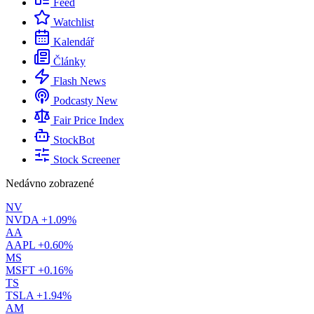
Feed
Watchlist
Kalendář
Články
Flash News
Podcasty
New
Fair Price Index
StockBot
Stock Screener
Nedávno zobrazené
NV
NVDA
+1.09%
AA
AAPL
+0.60%
MS
MSFT
+0.16%
TS
TSLA
+1.94%
AM