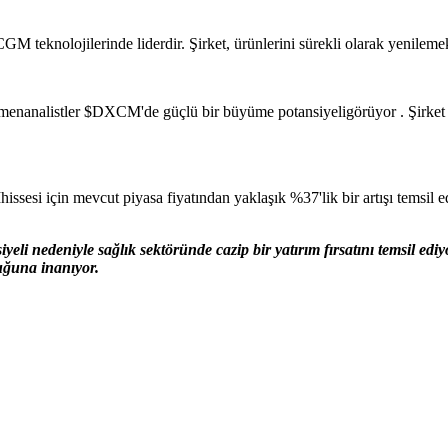
teknolojilerinde liderdir. Şirket, ürünlerini sürekli olarak yenilemek
menanalistler
$DXCM
'de güçlü bir büyüme potansiyeligörüyor . Şirke
M
hissesi için mevcut piyasa fiyatından yaklaşık %37'lik bir artışı temsil 
iyeli nedeniyle sağlık sektöründe cazip bir yatırım fırsatını temsil ed
uğuna inanıyor.