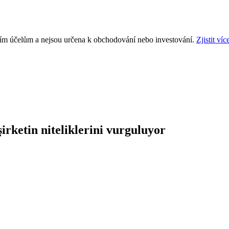
ním účelům a nejsou určena k obchodování nebo investování.
Zjistit víc
şirketin niteliklerini vurguluyor