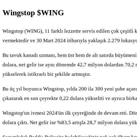
Wingstop
$WING
Wingstop (WING), 11 farklı lezzette servis edilen çok çeşitli 
vermektedir ve 30 Mart 2024 itibarıyla yaklaşık 2.279 lokasyo
Bu tavuk kanadı uzmanı, hem üst hem de alt satırda büyümenin 
dolara, net gelir ise aynı dönemde 42,7 milyon dolardan 70,2
yükselerek istikrarlı bir şekilde artmıştır.
Bu üç yıl boyunca Wingstop, yılda 200 ila 300 yeni şube açarak
çıkararak en son çeyrekte 0,22 dolara yükseltti ve ayrıca birk
Wingstop'un ivmesi 2024'ün ilk çeyreğinde de devam etti. Döne
dolara çıktı. Net gelir ise %83,5 artışla 28,7 milyon dolara yük