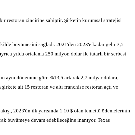
 restoran zincirine sahiptir. Şirketin kurumsal stratejisi
 şekilde büyümesini sağladı. 2021'den 2023'e kadar gelir 3,5
ıca yılda ortalama 250 milyon dolar ile tutarlı bir serbest
lın aynı dönemine göre %13,5 artarak 2,7 milyar dolara,
şirkete ait 15 restoran ve altı franchise restoran açtı ve
akışı, 2023'ün ilk yarısında 1,10 $ olan temettü ödemelerinin
narak büyümeye devam edebileceğine inanıyor. Texas