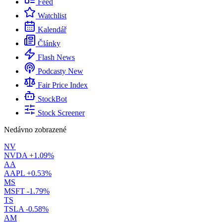
Feed
Watchlist
Kalendář
Články
Flash News
Podcasty
New
Fair Price Index
StockBot
Stock Screener
Nedávno zobrazené
NV
NVDA
+1.09%
AA
AAPL
+0.53%
MS
MSFT
-1.79%
TS
TSLA
-0.58%
AM