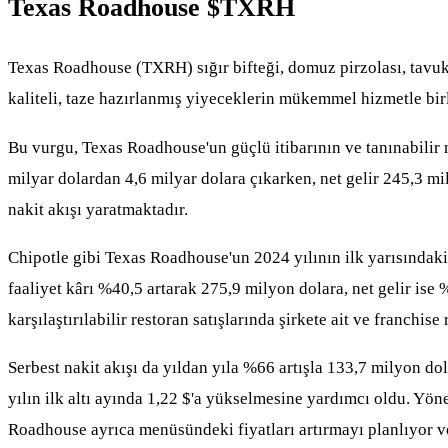
Texas Roadhouse
$TXRH
Texas Roadhouse (TXRH) sığır bifteği, domuz pirzolası, tavuk, 
kaliteli, taze hazırlanmış yiyeceklerin mükemmel hizmetle bi
Bu vurgu, Texas Roadhouse'un güçlü itibarının ve tanınabilir ma
milyar dolardan 4,6 milyar dolara çıkarken, net gelir 245,3 m
nakit akışı yaratmaktadır.
Chipotle gibi Texas Roadhouse'un 2024 yılının ilk yarısındaki
faaliyet kârı %40,5 artarak 275,9 milyon dolara, net gelir ise %
karşılaştırılabilir restoran satışlarında şirkete ait ve franchi
Serbest nakit akışı da yıldan yıla %66 artışla 133,7 milyon do
yılın ilk altı ayında 1,22 $'a yükselmesine yardımcı oldu. Y
Roadhouse ayrıca menüsündeki fiyatları artırmayı planlıyor ve 20