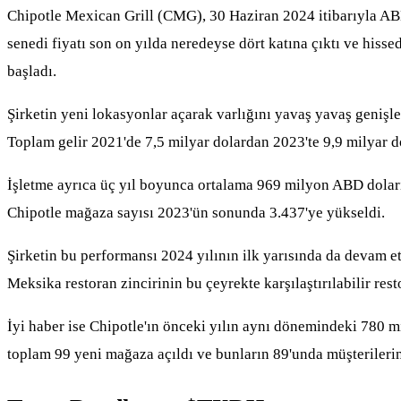
Chipotle Mexican Grill (CMG), 30 Haziran 2024 itibarıyla ABD
senedi fiyatı son on yılda neredeyse dört katına çıktı ve hiss
başladı.
Şirketin yeni lokasyonlar açarak varlığını yavaş yavaş genişle
Toplam gelir 2021'de 7,5 milyar dolardan 2023'te 9,9 milyar d
İşletme ayrıca üç yıl boyunca ortalama 969 milyon ABD doları po
Chipotle mağaza sayısı 2023'ün sonunda 3.437'ye yükseldi.
Şirketin bu performansı 2024 yılının ilk yarısında da devam ett
Meksika restoran zincirinin bu çeyrekte karşılaştırılabilir rest
İyi haber ise Chipotle'ın önceki yılın aynı dönemindeki 780 mi
toplam 99 yeni mağaza açıldı ve bunların 89'unda müşterilerin 