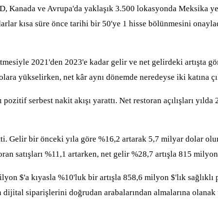
, Kanada ve Avrupa'da yaklaşık 3.500 lokasyonda Meksika yemek
edarlar kısa süre önce tarihi bir 50'ye 1 hisse bölünmesini ona
tmesiyle 2021'den 2023'e kadar gelir ve net gelirdeki artışta gö
olara yükselirken, net kâr aynı dönemde neredeyse iki katına çı
zitif serbest nakit akışı yarattı. Net restoran açılışları yılda
i. Gelir bir önceki yıla göre %16,2 artarak 5,7 milyar dolar olur
oran satışları %11,1 artarken, net gelir %28,7 artışla 815 milyon
lyon $'a kıyasla %10'luk bir artışla 858,6 milyon $'lık sağlıklı
dijital siparişlerini doğrudan arabalarından almalarına olanak 