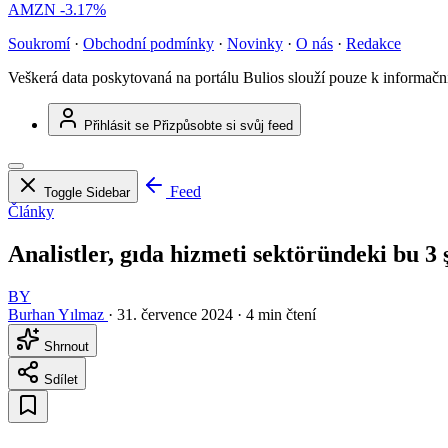
AMZN
-3.17%
Soukromí
·
Obchodní podmínky
·
Novinky
·
O nás
·
Redakce
Veškerá data poskytovaná na portálu Bulios slouží pouze k informač
Přihlásit se
Přizpůsobte si svůj feed
Feed
Toggle Sidebar
Články
Analistler, gıda hizmeti sektöründeki bu 3 
BY
Burhan Yılmaz
·
31. července 2024
·
4 min čtení
Shrnout
Sdílet