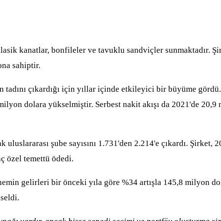
klasik kanatlar, bonfileler ve tavuklu sandviçler sunmaktadır. Ş
na sahiptir.
tadını çıkardığı için yıllar içinde etkileyici bir büyüme görd
 milyon dolara yükselmiştir. Serbest nakit akışı da 2021'de 20
 uluslararası şube sayısını 1.731'den 2.214'e çıkardı. Şirket, 
aç özel temettü ödedi.
min gelirleri bir önceki yıla göre %34 artışla 145,8 milyon dol
seldi.