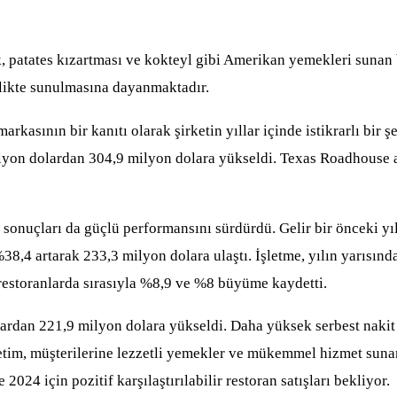
patates kızartması ve kokteyl gibi Amerikan yemekleri sunan bir
rlikte sunulmasına dayanmaktadır.
rkasının bir kanıtı olarak şirketin yıllar içinde istikrarlı bir
ilyon dolardan 304,9 milyon dolara yükseldi. Texas Roadhouse ayr
 sonuçları da güçlü performansını sürdürdü. Gelir bir önceki yı
38,4 artarak 233,3 milyon dolara ulaştı. İşletme, yılın yarısında 
se restoranlarda sırasıyla %8,9 ve %8 büyüme kaydetti.
lardan 221,9 milyon dolara yükseldi. Daha yüksek serbest nakit 
önetim, müşterilerine lezzetli yemekler ve mükemmel hizmet su
24 için pozitif karşılaştırılabilir restoran satışları bekliyor.