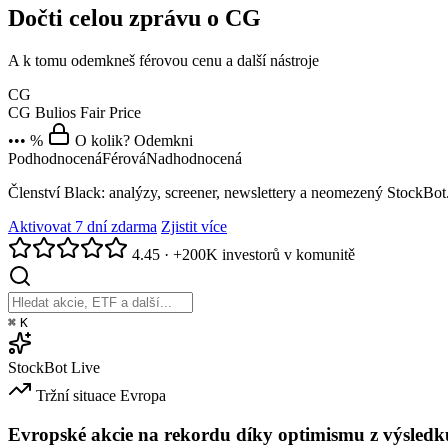
Dočti celou zprávu o CG
A k tomu odemkneš férovou cenu a další nástroje
CG
CG
Bulios Fair Price
••• %
O kolik? Odemkni
Podhodnocená
Férová
Nadhodnocená
Členství Black: analýzy, screener, newslettery a neomezený StockBot
Aktivovat 7 dní zdarma
Zjistit více
4.45
·
+200K investorů v komunitě
⌘
K
StockBot
Live
Tržní situace
Evropa
Evropské akcie na rekordu díky optimismu z výsledk