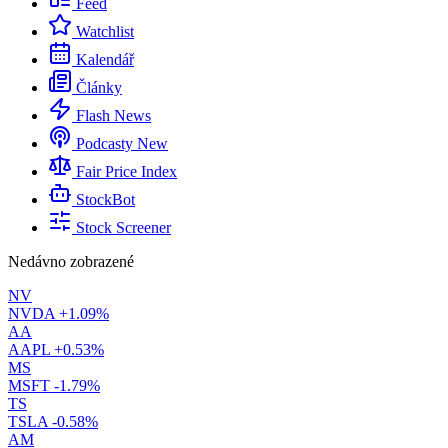
Feed
Watchlist
Kalendář
Články
Flash News
Podcasty
New
Fair Price Index
StockBot
Stock Screener
Nedávno zobrazené
NV
NVDA
+1.09%
AA
AAPL
+0.53%
MS
MSFT
-1.79%
TS
TSLA
-0.58%
AM