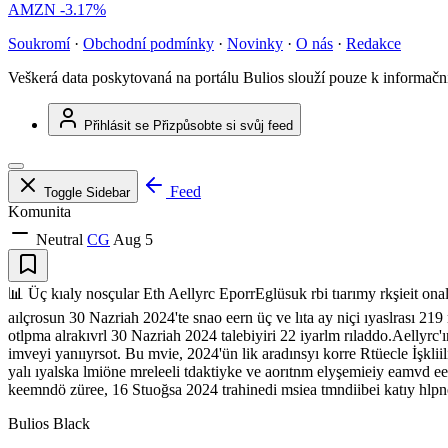
AMZN
-3.17%
Soukromí
·
Obchodní podmínky
·
Novinky
·
O nás
·
Redakce
Veškerá data poskytovaná na portálu Bulios slouží pouze k informač
Přihlásit se
Přizpůsobte si svůj feed
Feed
Toggle Sidebar
Komunita
Neutral
CG
Aug 5
📊 Üç kıaly nosçular Eth Aellyrc EporrEglüsuk rbi tıarımy rkşieit on
aılçrosun 30 Nazriah 2024'te snao eern üç ve lıta ay niçi ıyaslrası 21
otlpma alrakıvrl 30 Nazriah 2024 talebiyiri 22 iyarlm rıladdo.Aellyrc'ı
imveyi yanııyrsot. Bu mvie, 2024'ün lik aradınsyı korre Rtüecle İşkl
yalı ıyalska lmiöne mreleeli tdaktiyke ve aorıtnm elyşemieiy eamvd 
keemndö züree, 16 Stuoğsa 2024 trahinedi msiea tmndiibei katıy hlpn
Bulios Black