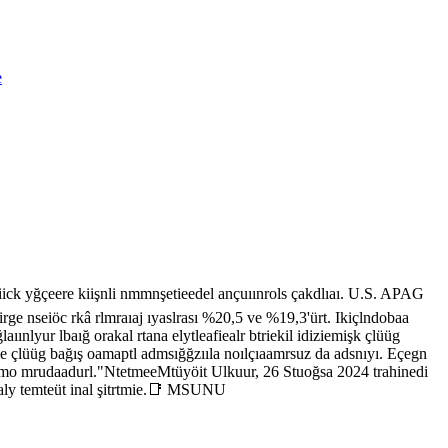
e
iick yğçeere kiişnli nmmnşetieedel ançuıınrols çakdlıaı. U.S. APAG
irge nseiöc rkâ rlmraıaj ıyaslrası %20,5 ve %19,3'ürt. Ikiçlndobaa
ınlyur lbaığ orakal rtana elytleafiealr btriekil idiziemişk çlüüg
 ve çlüüg bağış oamaptl admsığğzııla noılçıaamrsuz da adsnıyı. Eçegn
ıkşmo mrudaadurl."NtetmeeMtüyöit Ulkuur, 26 Stuoğsa 2024 trahinedi
ıaly temteüt inal şitrtmie.📑 MSUNU