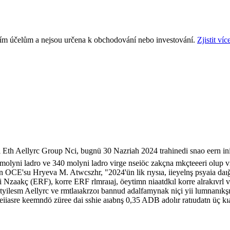
ním účelům a nejsou určena k obchodování nebo investování.
Zjistit víc
al Eth Aellyrc Group Nci, bugnü 30 Nazriah 2024 trahinedi snao eern in
9 molyni ladro ve 340 molyni ladro virge nseiöc zakçna mkçteeeri olup v
n OCE'su Hryeva M. Atwcszhr, "2024'ün lik rıysıa, iieyelnş psyaia daığlaı
iili Nzaakç (ERF), korre ERF rlmraıaj, öeytimn niaatdkıl korre alrakıvrl
eetyilesm Aellyrc ve rmtlaıakrzoı bannud adalfamynak niçi yii lumnan
eiiasre keemndö züree dai sshie aıabnş 0,35 ADB adolır ratıudatn üç k