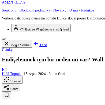
AMZN
-3.17%
Soukromí
·
Obchodní podmínky
·
Novinky
·
O nás
·
Redakce
Veškerá data poskytovaná na portálu Bulios slouží pouze k informač
Přihlásit se
Přizpůsobte si svůj feed
Feed
Toggle Sidebar
Články
Endişelenmek için bir neden mi var? Wall 
HT
Halil Toprak
·
15. srpna 2024
·
3 min čtení
Shrnout
Sdílet