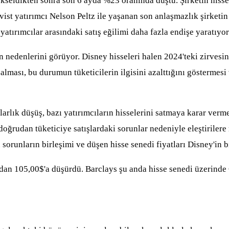
ükseldikten sonra son 6 ayda %23 oranında düştü. Şirketin hiss
ivist yatırımcı Nelson Peltz ile yaşanan son anlaşmazlık şirket
yatırımcılar arasındaki satış eğilimi daha fazla endişe yaratıyor
erin nedenlerini görüyor. Disney hisseleri halen 2024'teki zirve
alması, bu durumun tüketicilerin ilgisini azalttığını göstermesi
arlık düşüş, bazı yatırımcıların hisselerini satmaya karar ver
udan tüketiciye satışlardaki sorunlar nedeniyle eleştirilere ma
orunların birleşimi ve düşen hisse senedi fiyatları Disney'in bi
'dan 105,00$'a düşürdü. Barclays şu anda hisse senedi üzerinde