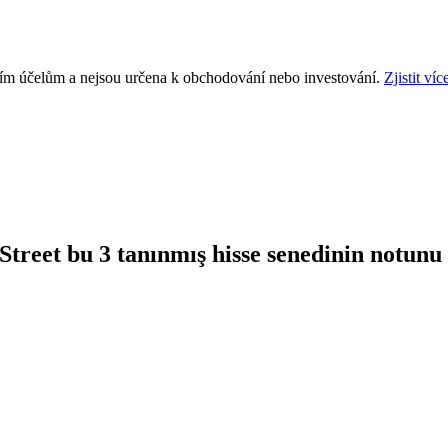
ním účelům a nejsou určena k obchodování nebo investování.
Zjistit víc
Street bu 3 tanınmış hisse senedinin notun