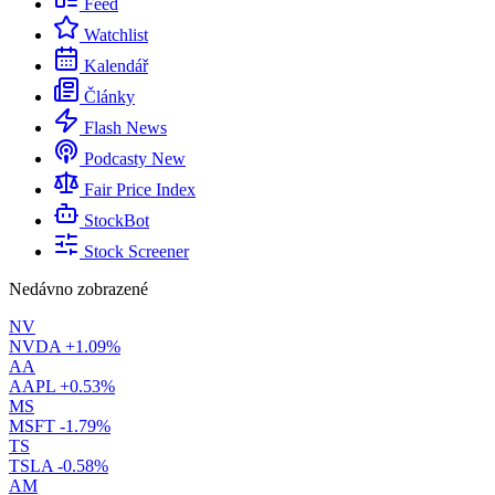
Feed
Watchlist
Kalendář
Články
Flash News
Podcasty
New
Fair Price Index
StockBot
Stock Screener
Nedávno zobrazené
NV
NVDA
+1.09%
AA
AAPL
+0.53%
MS
MSFT
-1.79%
TS
TSLA
-0.58%
AM