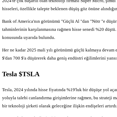
2024'te çok başarılı olan teknoloji firması Super Micro, şimdi
hisseleri, özellikle talepte beklenen düşüş göz önüne alındığı
Bank of America'nın görünümü "Güçlü Al "dan "Nötr "e düşürmesi
tahminlerinin karşılanmasına rağmen hisse senedi %20 düştü. 
konusunda uyarıda bulundu.
Her ne kadar 2025 mali yılı görünümü güçlü kalmaya devam etse 
$'dan 700 $'a düşürerek daha geniş endüstri eğilimlerini yansıt
Tesla
$TSLA
Tesla, 2024 yılında hisse fiyatında %19'luk bir düşüşe yol aça
yoluyla talebi canlandırma girişimlerine rağmen, bu strateji m
bir teknoloji şirketi olarak geleceğine ilişkin endişeleri artırdı