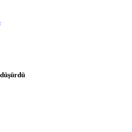
e
u düşürdü