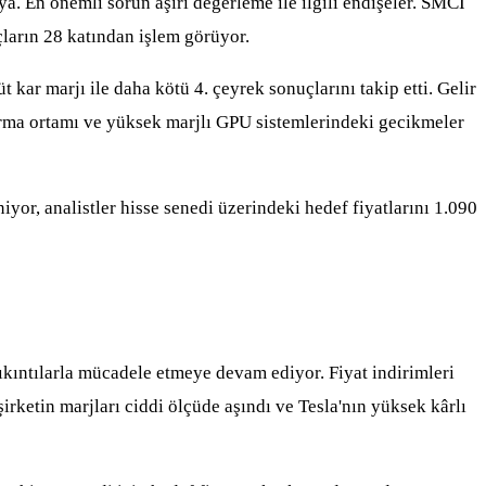
ya. En önemli sorun aşırı değerleme ile ilgili endişeler. SMCI
çların 28 katından işlem görüyor.
ar marjı ile daha kötü 4. çeyrek sonuçlarını takip etti. Gelir
ırma ortamı ve yüksek marjlı GPU sistemlerindeki gecikmeler
yor, analistler hisse senedi üzerindeki hedef fiyatlarını 1.090
sıkıntılarla mücadele etmeye devam ediyor. Fiyat indirimleri
rketin marjları ciddi ölçüde aşındı ve Tesla'nın yüksek kârlı