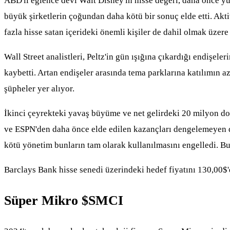
ABD'li eğlence devi Walt Disney'in hisse değeri, daha önce y
büyük şirketlerin çoğundan daha kötü bir sonuç elde etti. Akt
fazla hisse satan içerideki önemli kişiler de dahil olmak üzere 
Wall Street analistleri, Peltz'in gün ışığına çıkardığı endişel
kaybetti. Artan endişeler arasında tema parklarına katılımın az
şüpheler yer alıyor.
İkinci çeyrekteki yavaş büyüme ve net gelirdeki 20 milyon dol
ve ESPN'den daha önce elde edilen kazançları dengelemeyen doğr
kötü yönetim bunların tam olarak kullanılmasını engelledi. Bu s
Barclays Bank hisse senedi üzerindeki hedef fiyatını 130,00$
Süper Mikro
$SMCI