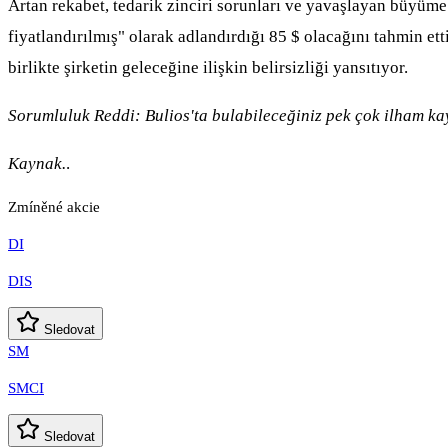
Artan rekabet, tedarik zinciri sorunları ve yavaşlayan büyüme 
fiyatlandırılmış" olarak adlandırdığı 85 $ olacağını tahmin ett
birlikte şirketin geleceğine ilişkin belirsizliği yansıtıyor.
Sorumluluk Reddi: Bulios'ta bulabileceğiniz pek çok ilham kay
Kaynak.
.
Zmíněné akcie
DI
DIS
Sledovat
SM
SMCI
Sledovat