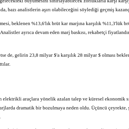
 gelecekteki büyümesini sınırlayabilecek zorluklarla karşı karşı
nda, bazı analistlerin aşırı olabileceğini söylediği geçmiş kazan
, beklenen %13,6'lık brüt kar marjına karşılık %11,3'lük brüt k
Analistler ayrıca devam eden marj baskısı, rekabetçi fiyatland
de, gelirin 23,8 milyar $'a karşılık 28 milyar $ olması bekleni
tılar.
n elektrikli araçlara yönelik azalan talep ve küresel ekonomik 
arjlarda dramatik bir bozulmaya neden oldu. Üçüncü çeyrekte, şi
.