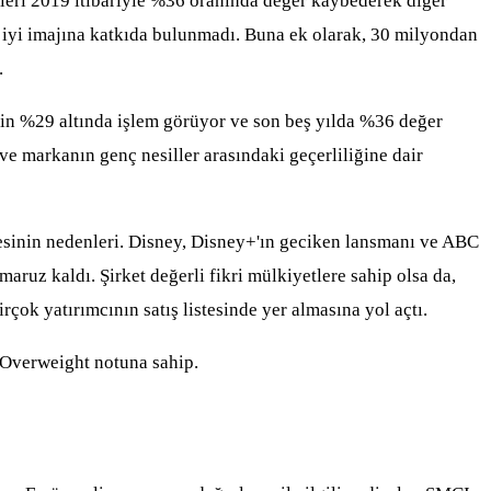
eleri 2019 itibariyle %36 oranında değer kaybederek diğer
in iyi imajına katkıda bulunmadı. Buna ek olarak, 30 milyondan
.
sinin %29 altında işlem görüyor ve son beş yılda %36 değer
 ve markanın genç nesiller arasındaki geçerliliğine dair
mesinin nedenleri. Disney, Disney+'ın geciken lansmanı ve ABC
ruz kaldı. Şirket değerli fikri mülkiyetlere sahip olsa da,
rçok yatırımcının satış listesinde yer almasına yol açtı.
 Overweight notuna sahip.