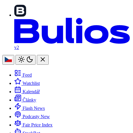
v2
Feed
Watchlist
Kalendář
Články
Flash News
Podcasty
New
Fair Price Index