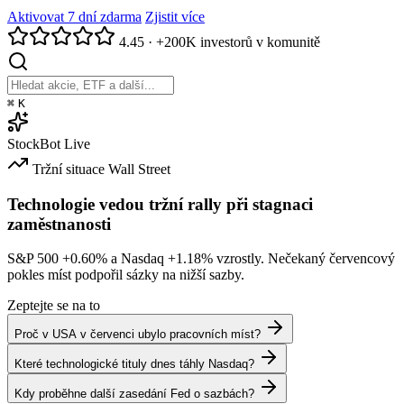
Aktivovat 7 dní zdarma
Zjistit více
4.45
·
+200K investorů v komunitě
⌘
K
StockBot
Live
Tržní situace
Wall Street
Technologie vedou tržní rally při stagnaci
zaměstnanosti
S&P 500
+0.60%
a Nasdaq
+1.18%
vzrostly. Nečekaný červencový
pokles míst podpořil sázky na nižší sazby.
Zeptejte se na to
Proč v USA v červenci ubylo pracovních míst?
Které technologické tituly dnes táhly Nasdaq?
Kdy proběhne další zasedání Fed o sazbách?