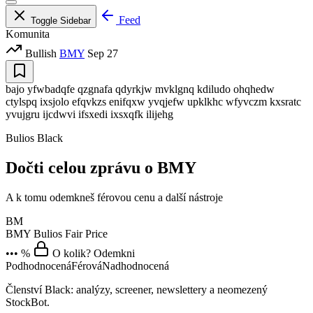
Feed
Toggle Sidebar
Komunita
Bullish
BMY
Sep 27
bajo yfwbadqfe qzgnafa qdyrkjw mvklgnq kdiludo ohqhedw
ctylspq ixsjolo efqvkzs enifqxw yvqjefw upklkhc wfyvczm kxsratc
yvujgru ijcdwvi ifsxedi ixsxqfk ilijehg
Bulios Black
Dočti celou zprávu o BMY
A k tomu odemkneš férovou cenu a další nástroje
BM
BMY
Bulios Fair Price
••• %
O kolik? Odemkni
Podhodnocená
Férová
Nadhodnocená
Členství Black: analýzy, screener, newslettery a neomezený
StockBot.