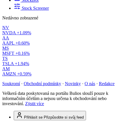
StockBot
Stock Screener
Nedávno zobrazené
NV
NVDA
+1.09%
AA
AAPL
+0.60%
MS
MSFT
+0.16%
TS
TSLA
+1.94%
AM
AMZN
+0.59%
Soukromí
·
Obchodní podmínky
·
Novinky
·
O nás
·
Redakce
Veškerá data poskytovaná na portálu Bulios slouží pouze k
informačním účelům a nejsou určena k obchodování nebo
investování.
Zjistit více
Přihlásit se
Přizpůsobte si svůj feed