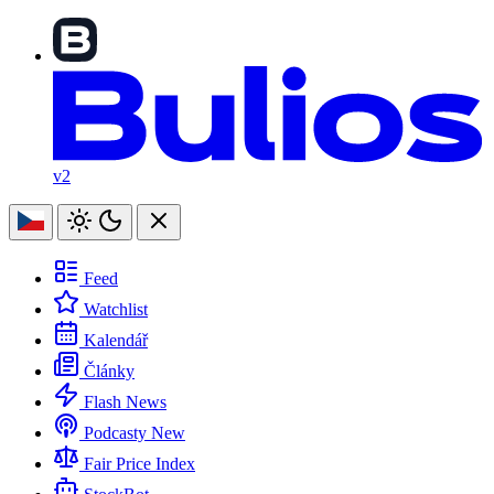
v2
Feed
Watchlist
Kalendář
Články
Flash News
Podcasty
New
Fair Price Index