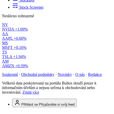
StockBot
Stock Screener
Nedávno zobrazené
NV
NVDA
+1.09%
AA
AAPL
+0.60%
MS
MSFT
+0.16%
TS
TSLA
+1.94%
AM
AMZN
+0.59%
Soukromí
·
Obchodní podmínky
·
Novinky
·
O nás
·
Redakce
Veškerá data poskytovaná na portálu Bulios slouží pouze k
informačním účelům a nejsou určena k obchodování nebo
investování.
Zjistit více
Přihlásit se
Přizpůsobte si svůj feed