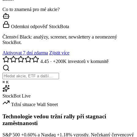
Co to znamená pro mé akcie?
Odemkni odpověď StockBota
Členství Black: analýzy, screener, newslettery a neomezený
StockBot.
Aktivovat 7 dní zdarma
Zjistit více
4.45
·
+200K investorů v komunitě
⌘
K
StockBot
Live
Tržní situace
Wall Street
Technologie vedou tržní rally při stagnaci
zaměstnanosti
S&P 500
+0.60%
a Nasdaq
+1.18%
vzrostly. Nečekaný červencový