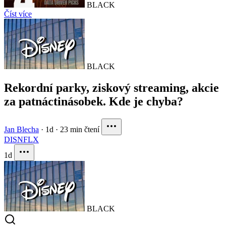
BLACK
Číst více
BLACK
Rekordní parky, ziskový streaming, akcie
za patnáctinásobek. Kde je chyba?
Jan Blecha
·
1d
·
23 min čtení
DIS
NFLX
1d
BLACK