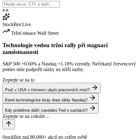
⌘
K
StockBot
Live
Tržní situace
Wall Street
Technologie vedou tržní rally při stagnaci
zaměstnanosti
S&P 500
+0.60%
a Nasdaq
+1.18%
vzrostly. Nečekaný červencový
pokles míst podpořil sázky na nižší sazby.
Zeptejte se na to
Proč v USA v červenci ubylo pracovních míst?
Které technologické tituly dnes táhly Nasdaq?
Kdy proběhne další zasedání Fed o sazbách?
StockBot zná 80,000+ akcií po celém světě