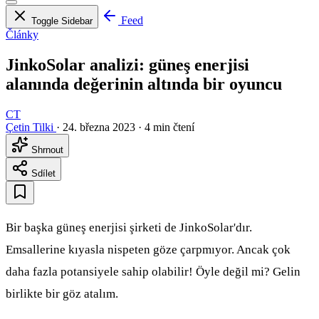
Feed
Toggle Sidebar
Články
JinkoSolar analizi: güneş enerjisi
alanında değerinin altında bir oyuncu
CT
Çetin Tilki
·
24. března 2023
·
4 min čtení
Shrnout
Sdílet
Bir başka güneş enerjisi şirketi de JinkoSolar'dır.
Emsallerine kıyasla nispeten göze çarpmıyor. Ancak çok
daha fazla potansiyele sahip olabilir! Öyle değil mi? Gelin
birlikte bir göz atalım.