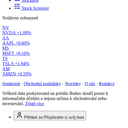
StockBot
Stock Screener
Nedávno zobrazené
NV
NVDA
+1.09%
AA
AAPL
+0.60%
MS
MSFT
+0.16%
TS
TSLA
+1.94%
AM
AMZN
+0.59%
Soukromí
·
Obchodní podmínky
·
Novinky
·
O nás
·
Redakce
Veškerá data poskytovaná na portálu Bulios slouží pouze k
informačním účelům a nejsou určena k obchodování nebo
investování.
Zjistit více
Přihlásit se
Přizpůsobte si svůj feed