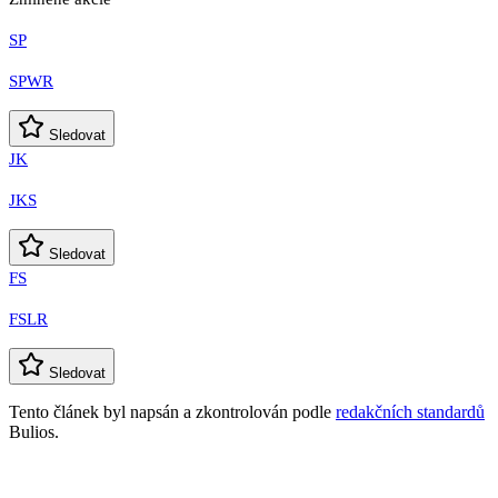
SP
SPWR
Sledovat
JK
JKS
Sledovat
FS
FSLR
Sledovat
Tento článek byl napsán a zkontrolován podle
redakčních standardů
Bulios.