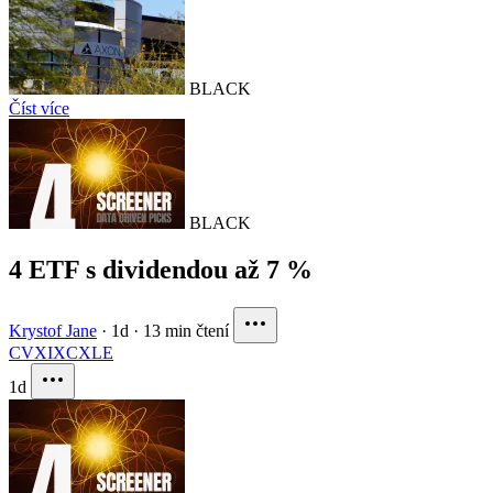
BLACK
Číst více
BLACK
4 ETF s dividendou až 7 %
Krystof Jane
·
1d
·
13 min čtení
CVX
IXC
XLE
1d