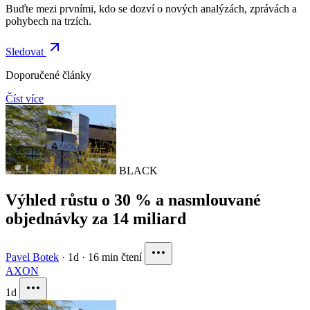
Buďte mezi prvními, kdo se dozví o nových analýzách, zprávách a
pohybech na trzích.
Sledovat
Doporučené články
Číst více
BLACK
Výhled růstu o 30 % a nasmlouvané
objednávky za 14 miliard
Pavel Botek
·
1d
·
16 min čtení
AXON
1d