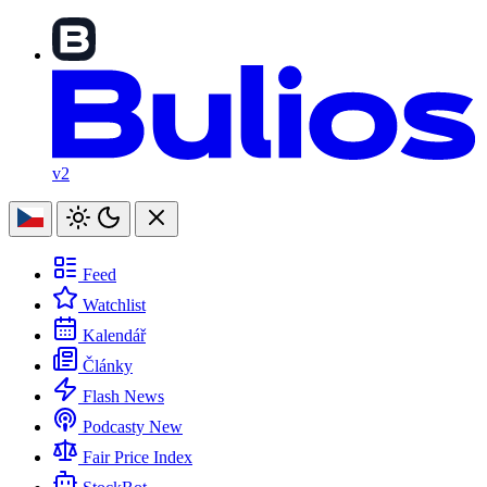
v2
Feed
Watchlist
Kalendář
Články
Flash News
Podcasty
New
Fair Price Index