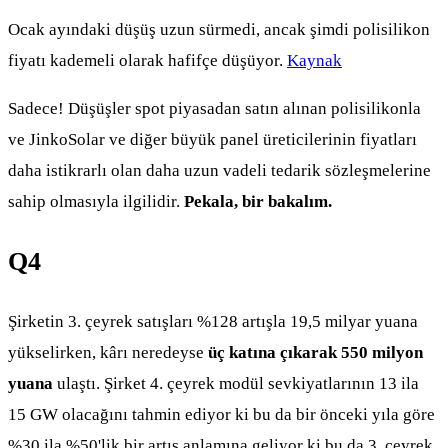
Ocak ayındaki düşüş uzun sürmedi, ancak şimdi polisilikon
fiyatı kademeli olarak hafifçe düşüyor.
Kaynak
Sadece! Düşüşler spot piyasadan satın alınan polisilikonla
ve JinkoSolar ve diğer büyük panel üreticilerinin fiyatları
daha istikrarlı olan daha uzun vadeli tedarik sözleşmelerine
sahip olmasıyla ilgilidir.
Pekala, bir bakalım.
Q4
Şirketin 3. çeyrek satışları %128 artışla 19,5 milyar yuana
yükselirken, kârı neredeyse
üç katına çıkarak 550 milyon
yuana
ulaştı. Şirket 4. çeyrek modül sevkiyatlarının 13 ila
15 GW olacağını tahmin ediyor ki bu da bir önceki yıla göre
%30 ila %50'lik bir artış anlamına geliyor ki bu da 3. çeyrek