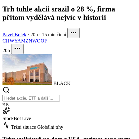
Trh tuhle akcii srazil o 28 %, firma
přitom vydělává nejvíc v historii
Pavel Botek
·
20h
·
15 min čtení
CHWY
AMZN
WOOF
20h
BLACK
⌘
K
StockBot
Live
Tržní situace
Globální trhy