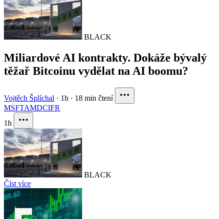
BLACK
Miliardové AI kontrakty. Dokáže bývalý
těžař Bitcoinu vydělat na AI boomu?
Vojtěch Šplíchal
·
1h
·
18 min čtení
MSFT
AMD
CIFR
1h
BLACK
Číst více