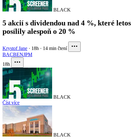
BLACK
5 akcií s dividendou nad 4 %, které letos
posílily alespoň o 20 %
Krystof Jane
·
18h
·
14 min čtení
BAC
BEN
JPM
18h
BLACK
Číst více
BLACK