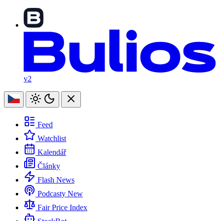
v2
Feed
Watchlist
Kalendář
Články
Flash News
Podcasty
New
Fair Price Index