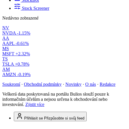
StockBot
Stock Screener
Nedávno zobrazené
NV
NVDA
-1.15%
AA
AAPL
-0.61%
MS
MSFT
+2.32%
TS
TSLA
+0.78%
AM
AMZN
-0.19%
Soukromí
·
Obchodní podmínky
·
Novinky
·
O nás
·
Redakce
Veškerá data poskytovaná na portálu Bulios slouží pouze k
informačním účelům a nejsou určena k obchodování nebo
investování.
Zjistit více
Přihlásit se
Přizpůsobte si svůj feed