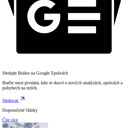
Sledujte Bulios na Google Zprávách
Buďte mezi prvními, kdo se dozví o nových analýzách, zprávách a
pohybech na trzích.
Sledovat
Doporučené články
Číst více