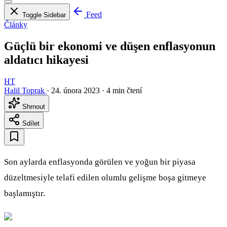
Feed
Toggle Sidebar
Články
Güçlü bir ekonomi ve düşen enflasyonun
aldatıcı hikayesi
HT
Halil Toprak
·
24. února 2023
·
4 min čtení
Shrnout
Sdílet
Son aylarda enflasyonda görülen ve yoğun bir piyasa
düzeltmesiyle telafi edilen olumlu gelişme boşa gitmeye
başlamıştır.