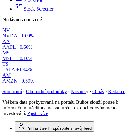
StockBot
Stock Screener
Nedávno zobrazené
NV
NVDA
+1.09%
AA
AAPL
+0.60%
MS
MSFT
+0.16%
TS
TSLA
+1.94%
AM
AMZN
+0.59%
Soukromí
·
Obchodní podmínky
·
Novinky
·
O nás
·
Redakce
Veškerá data poskytovaná na portálu Bulios slouží pouze k
informačním účelům a nejsou určena k obchodování nebo
investování.
Zjistit více
Přihlásit se
Přizpůsobte si svůj feed