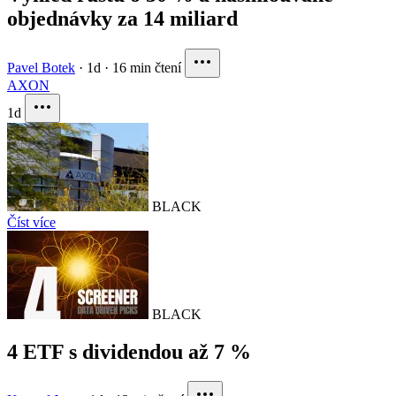
objednávky za 14 miliard
Pavel Botek
·
1d
·
16 min čtení
AXON
1d
BLACK
Číst více
BLACK
4 ETF s dividendou až 7 %