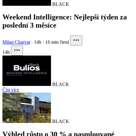
BLACK
Weekend Intelligence: Nejlepší týden za
poslední 3 měsíce
Milan Charvat
·
14h
·
16 min čtení
14h
BLACK
Číst více
BLACK
Výhled růstu o 30 % a nasmlouvané