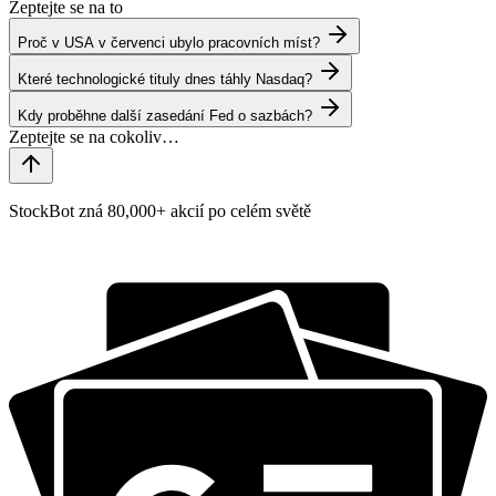
Zeptejte se na to
Proč v USA v červenci ubylo pracovních míst?
Které technologické tituly dnes táhly Nasdaq?
Kdy proběhne další zasedání Fed o sazbách?
StockBot zná 80,000+ akcií po celém světě