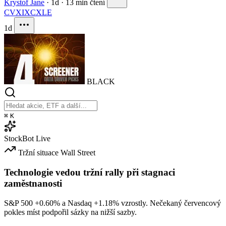
Krystof Jane
·
1d
·
13 min čtení
CVX
IXC
XLE
1d
BLACK
⌘
K
StockBot
Live
Tržní situace
Wall Street
Technologie vedou tržní rally při stagnaci
zaměstnanosti
S&P 500
+0.60%
a Nasdaq
+1.18%
vzrostly. Nečekaný červencový
pokles míst podpořil sázky na nižší sazby.