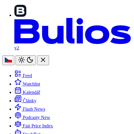
v2
Feed
Watchlist
Kalendář
Články
Flash News
Podcasty
New
Fair Price Index