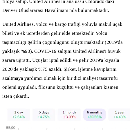
filoya sahip. United Airlines'ın ana üssü Colorado'daki
Denver Uluslararası Havalimanı'nda bulunmaktadır.
United Airlines, yolcu ve kargo trafiği yoluyla makul uçak
bileti ve ek ücretlerden gelir elde etmektedir. Yolcu
taşımacılığı gelirin çoğunluğunu oluşturmaktadır (2019'da
yaklaşık %90). COVID-19 salgını United Airlines'ı büyük
zarara uğrattı. Uçuşlar iptal edildi ve gelir 2019'a kıyasla
2020'de yaklaşık %75 azaldı. Şirket, işletme kayıplarını
azaltmaya yardımcı olmak için bir dizi maliyet tasarrufu
önlemi uyguladı, filosunu küçülttü ve çalışanları kısmen
işten çıkardı.