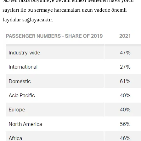
%5'ten fazla büyümeye devam etmesi beklenen hava yolcu
sayıları ile bu sermaye harcamaları uzun vadede önemli
faydalar sağlayacaktır.