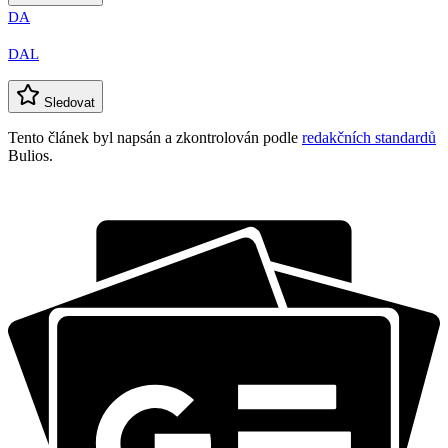
DA
DAL
Sledovat
Tento článek byl napsán a zkontrolován podle
redakčních standardů
Bulios.