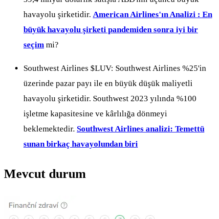
havayolu şirketidir.
American Airlines'ın Analizi : En
büyük havayolu şirketi pandemiden sonra iyi bir
seçim
mi?
Southwest Airlines
$LUV
: Southwest Airlines %25'in
üzerinde pazar payı ile en büyük düşük maliyetli
havayolu şirketidir. Southwest 2023 yılında %100
işletme kapasitesine ve kârlılığa dönmeyi
beklemektedir.
Southwest Airlines analizi: Temettü
sunan birkaç havayolundan biri
Mevcut durum