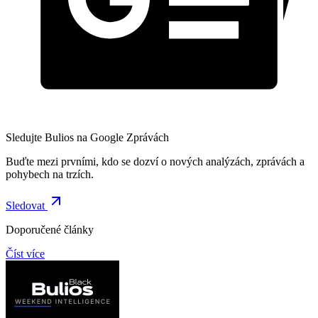
Sledujte Bulios na Google Zprávách
Buďte mezi prvními, kdo se dozví o nových analýzách, zprávách a
pohybech na trzích.
Sledovat
Doporučené články
Číst více