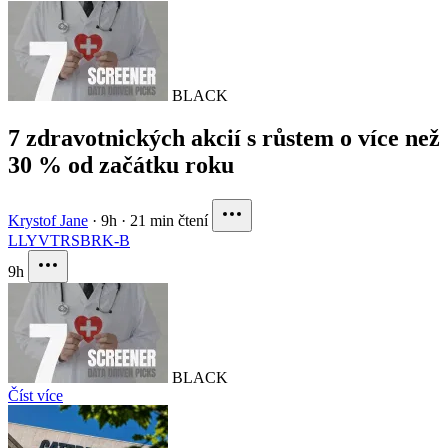
BLACK
7 zdravotnických akcií s růstem o více než
30 % od začátku roku
Krystof Jane
·
9h
·
21 min čtení
LLY
VTRS
BRK-B
9h
BLACK
Číst více