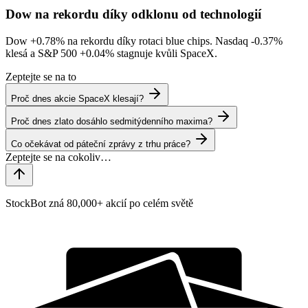
Dow na rekordu díky odklonu od technologií
Dow
+0.78%
na rekordu díky rotaci blue chips. Nasdaq
-0.37%
klesá a S&P 500
+0.04%
stagnuje kvůli SpaceX.
Zeptejte se na to
Proč dnes akcie SpaceX klesají?
Proč dnes zlato dosáhlo sedmitýdenního maxima?
Co očekávat od páteční zprávy z trhu práce?
StockBot zná 80,000+ akcií po celém světě