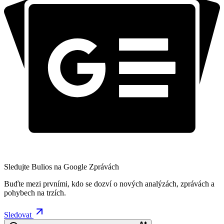
Sledujte Bulios na Google Zprávách
Buďte mezi prvními, kdo se dozví o nových analýzách, zprávách a
pohybech na trzích.
Sledovat