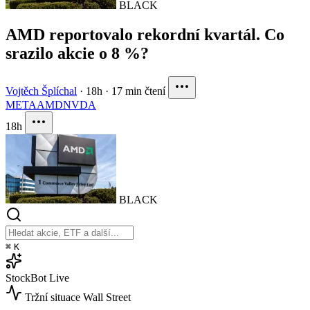
BLACK
AMD reportovalo rekordní kvartál. Co
srazilo akcie o 8 %?
Vojtěch Šplíchal
·
18h
·
17 min čtení
META
AMD
NVDA
18h
BLACK
⌘
K
StockBot
Live
Tržní situace
Wall Street