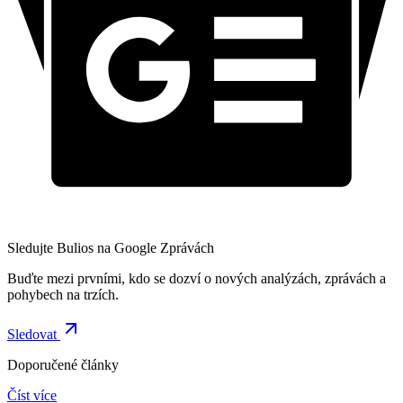
Sledujte Bulios na Google Zprávách
Buďte mezi prvními, kdo se dozví o nových analýzách, zprávách a
pohybech na trzích.
Sledovat
Doporučené články
Číst více