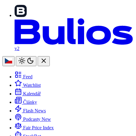
v2
Feed
Watchlist
Kalendář
Články
Flash News
Podcasty
New
Fair Price Index