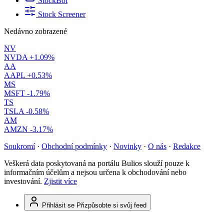
StockBot
Stock Screener
Nedávno zobrazené
NV
NVDA
+1.09%
AA
AAPL
+0.53%
MS
MSFT
-1.79%
TS
TSLA
-0.58%
AM
AMZN
-3.17%
Soukromí
·
Obchodní podmínky
·
Novinky
·
O nás
·
Redakce
Veškerá data poskytovaná na portálu Bulios slouží pouze k
informačním účelům a nejsou určena k obchodování nebo
investování.
Zjistit více
Přihlásit se
Přizpůsobte si svůj feed