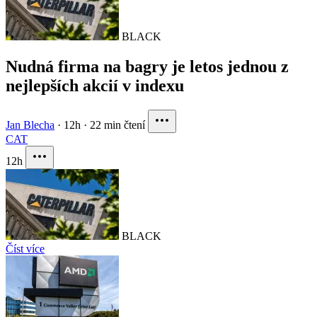
BLACK
Nudná firma na bagry je letos jednou z
nejlepších akcií v indexu
Jan Blecha
·
12h
·
22 min čtení
CAT
12h
BLACK
Číst více